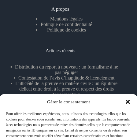
A propos
Mentions légales
Politique de confidentialité
Politique de cookies
Articles récents
Distribution du report à nouveau : un formalisme à ne
pas négliger
Contestation de l’avis d’inaptitude & licenciement
L’illicéité de la preuve en matière civile : un équilibre
délicat entre droit à la preuve et respect des droits
fondamentaux
Licenciement fondé sur des témoignages anonymisés
Gérer le consentement
La majorité comme règle essentielle des décisions
collectives
Pour offrir les meilleures expériences, nous utilisons des technologies telles que les
cookies pour stocker et/ou accéder aux informations des appareils. Le fait de consentir
à ces technologies nous permettra de traiter des données telles que le comportement de
navigation ou les ID uniques sur ce site. Le fait de ne pas consentir ou de retirer son
Contact
consentement peut avoir un effet négatif sur certaines caractéristiques et fonctions.