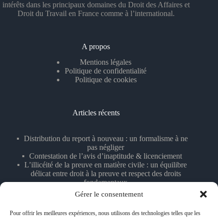
intérêts dans les principaux domaines du Droit des Affaires et
Droit du Travail en France comme à l’international.
A propos
Mentions légales
Politique de confidentialité
Politique de cookies
Articles récents
Distribution du report à nouveau : un formalisme à ne
pas négliger
Contestation de l’avis d’inaptitude & licenciement
L’illicéité de la preuve en matière civile : un équilibre
délicat entre droit à la preuve et respect des droits
fondamentaux
Licenciement fondé sur des témoignages anonymisés
Gérer le consentement
La majorité comme règle essentielle des décisions
collectives
Pour offrir les meilleures expériences, nous utilisons des technologies telles que les